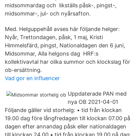
midsommardag och likställs påsk-, pingst-,
midsommar-, jul- och nyårsafton.
Med. Helguppehåll avses här följande helger:
Nyår, Trettondagen, påsk, 1 maj, Kristi
Himmelsfärd, pingst, Nationaldagen den 6 juni,
Midsommar, Alla helgons dag HRF:s
kollektivavtal har olika summor och klockslag för
ob-ersättning.
Vad gor en influencer
Uppdaterade PAN med
nya OB 2021-04-01
Följande gäller vid storhelg: • tid från klockan
19.00 dag före långfredagen till klockan 07.00 på
dagen efter annandag påsk eller nationaldagen
till klockan 24.00.• tid från klockan 19.00 på dag