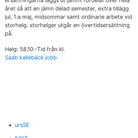
ersättningarna läggs ut jämnt fördelat över hela
året så att en jämn delad semester, extra tillägg
jul, 1:a maj, midsommar samt ordinarie arbete vid
storhelg. storhelger utgår en övertidsersättning
på.
Helg: 58,10:-Tid från kl.
Saab kallebäck jobb
ursSE