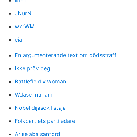
lklYT
JNurN
wxrWM
eia
En argumenterande text om dödsstraff
Ikke pröv deg
Battlefield v woman
Wdase mariam
Nobel dijasok listaja
Folkpartiets partiledare
Arise aba sanford